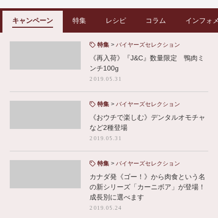
キャンペーン
特集
レシピ
コラム
インフォ
特集
バイヤーズセレクション
《再入荷》『J&C』数量限定 鴨肉ミ
ンチ100g
2019.05.31
特集
バイヤーズセレクション
《おウチで楽しむ》デンタルオモチャ
など2種登場
2019.05.31
特集
バイヤーズセレクション
カナダ発《ゴー！》から肉食という名
の新シリーズ「カーニボア」が登場！
成長別に選べます
2019.05.24