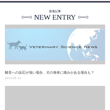
新着記事
NEW ENTRY
騒音への反応が強い場合、犬の身体に痛みがある場合も？
2019.05.31