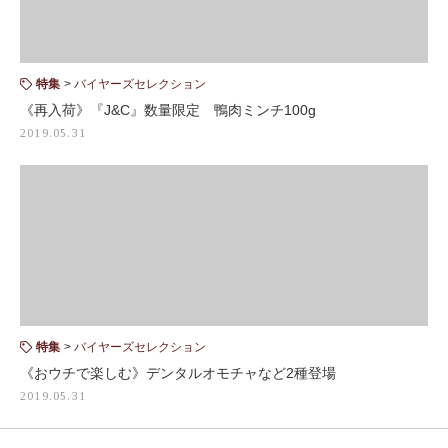
特集
バイヤーズセレクション
《再入荷》『J&C』数量限定 鴨肉ミンチ100g
2019.05.31
特集
バイヤーズセレクション
《おウチで楽しむ》デンタルオモチャなど2種登場
2019.05.31