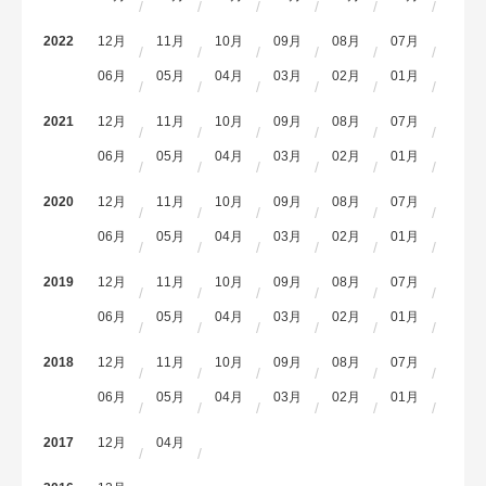
2022
12月
11月
10月
09月
08月
07月
06月
05月
04月
03月
02月
01月
2021
12月
11月
10月
09月
08月
07月
06月
05月
04月
03月
02月
01月
2020
12月
11月
10月
09月
08月
07月
06月
05月
04月
03月
02月
01月
2019
12月
11月
10月
09月
08月
07月
06月
05月
04月
03月
02月
01月
2018
12月
11月
10月
09月
08月
07月
06月
05月
04月
03月
02月
01月
2017
12月
04月