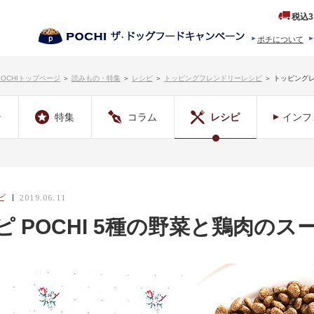
税込3
ポチについて
ヒストリー
プロダクトフ
POCHIトップページ
＞
読みもの・特集
＞
レシピ
＞
トッピングフレンドリーレシピ
＞
トッピングレ
ン
特集
コラム
レシピ
インフ
ピ
2019.06.11
 POCHI 5種の野菜と鶏肉のス