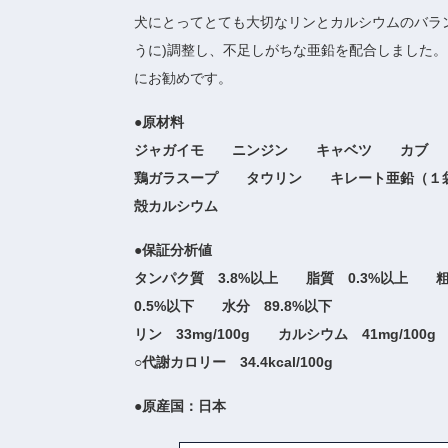
犬にとってとても大切なリンとカルシウムのバラ
うに)調整し、不足しがちな亜鉛を配合しました
にお勧めです。
●原材料
ジャガイモ ニンジン キャベツ カブ
鶏ガラスープ タウリン キレート亜鉛（１袋
殻カルシウム
●保証分析値
タンパク質 3.8%以上 脂質 0.3%以上 
0.5%以下 水分 89.8%以下
リン 33mg/100g カルシウム 41mg/100g
○代謝カロリー 34.4kcal/100g
●原産国：日本