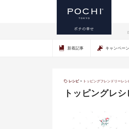
プレミアム
新着記事
キャンペー
ドッグフー
ド専門店・
通販 POCHI
レシピ
トッピングフレンドリーレシ
トッピングレシピ
- ポチ公式サ
イト