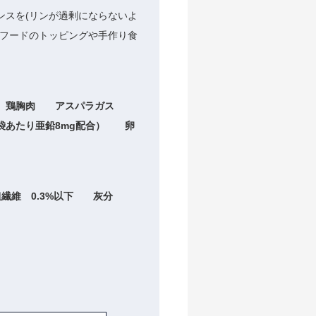
ンスを(リンが過剰にならないよ
。フードのトッピングや手作り食
 鶏胸肉 アスパラガス
あたり亜鉛8mg配合） 卵
粗繊維 0.3%以下 灰分