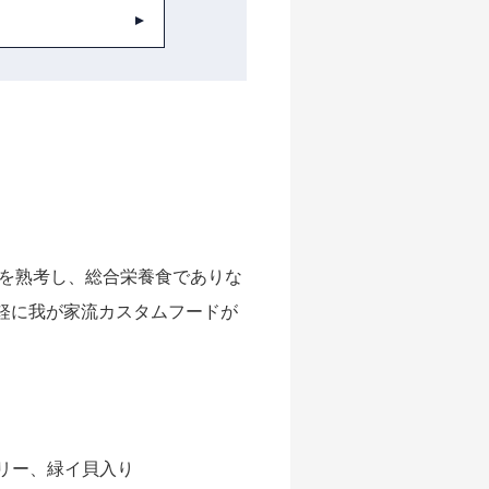
を熟考し、総合栄養食でありな
軽に我が家流カスタムフードが
リー、緑イ貝入り