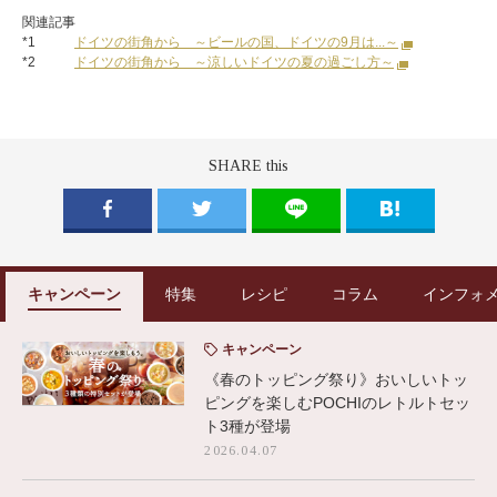
関連記事
*1
ドイツの街角から ～ビールの国、ドイツの9月は...～
*2
ドイツの街角から ～涼しいドイツの夏の過ごし方～
SHARE this
キャンペーン
特集
レシピ
コラム
インフォ
キャンペーン
《春のトッピング祭り》おいしいトッ
ピングを楽しむPOCHIのレトルトセッ
ト3種が登場
2026.04.07