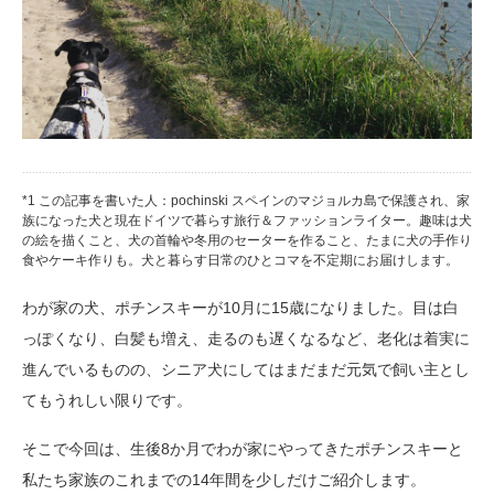
*1 この記事を書いた人：pochinski スペインのマジョルカ島で保護され、家
族になった犬と現在ドイツで暮らす旅行＆ファッションライター。趣味は犬
の絵を描くこと、犬の首輪や冬用のセーターを作ること、たまに犬の手作り
食やケーキ作りも。犬と暮らす日常のひとコマを不定期にお届けします。
わが家の犬、ポチンスキーが10月に15歳になりました。目は白
っぽくなり、白髪も増え、走るのも遅くなるなど、老化は着実に
進んでいるものの、シニア犬にしてはまだまだ元気で飼い主とし
てもうれしい限りです。
そこで今回は、生後8か月でわが家にやってきたポチンスキーと
私たち家族のこれまでの14年間を少しだけご紹介します。