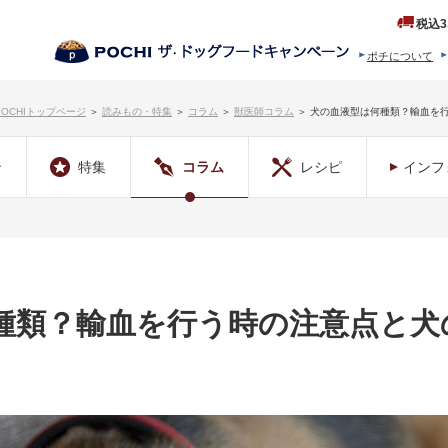
税込3
ポチについて
ヒストリー
プロダクトフ
POCHIトップページ
＞
読みもの・特集
＞
コラム
＞
獣医師コラム
＞
犬の血液型は何種類？輸血を
ン
特集
コラム
レシピ
インフ
種類？輸血を行う時の注意点と犬
】