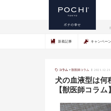
プレミアム
新着記事
キャンペー
ドッグフー
ド専門店・
通販 POCHI
コラム
獣医師コラム
2021.12.21
犬の血液型は何
- ポチ公式サ
【獣医師コラム
イト