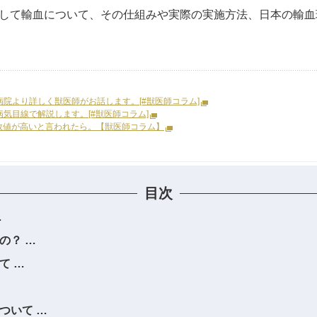
して輸血について、その仕組みや実際の実施方法、日本の輸血
院より詳しく獣医師がお話します。[#獣医師コラム]
気目線で解説します。[#獣医師コラム]
数値が高いと言われたら。【獣医師コラム】
目次
の？
て
ついて