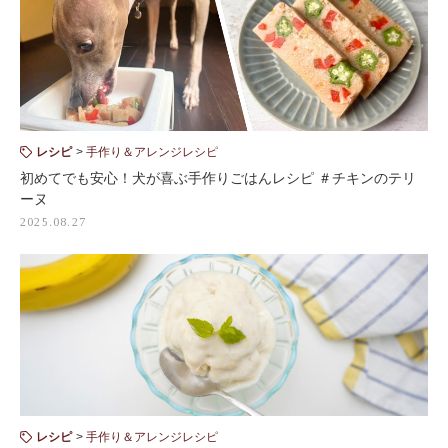
レシピ
手作り＆アレンジレシピ
初めてでも安心！犬が喜ぶ手作りごはんレシピ ＃チキンのテリ
ーヌ
2025.08.27
レシピ
手作り＆アレンジレシピ