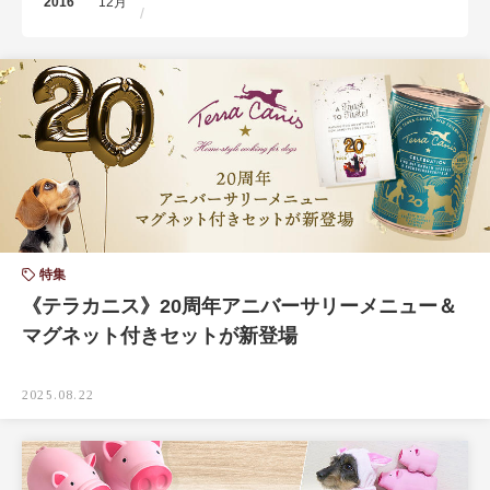
2016
12月
特集
《テラカニス》20周年アニバーサリーメニュー＆
マグネット付きセットが新登場
2025.08.22