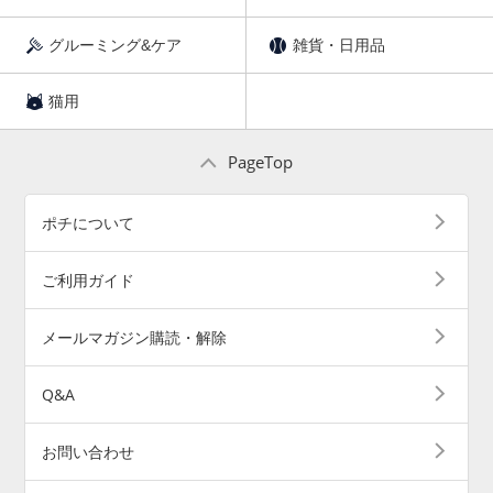
グルーミング&ケア
雑貨・日用品
猫用
PageTop
ポチについて
ご利用ガイド
メールマガジン購読・解除
Q&A
お問い合わせ