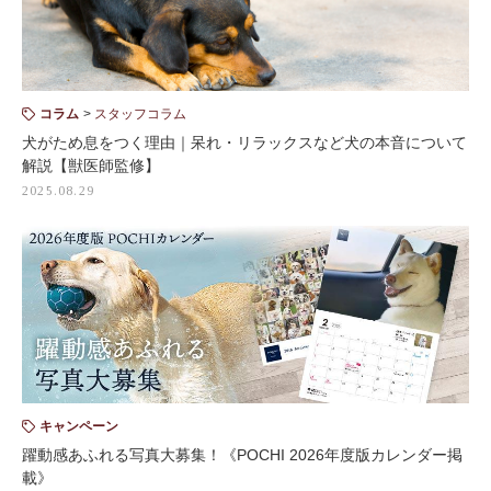
コラム
スタッフコラム
犬がため息をつく理由｜呆れ・リラックスなど犬の本音について
解説【獣医師監修】
2025.08.29
キャンペーン
躍動感あふれる写真大募集！《POCHI 2026年度版カレンダー掲
載》