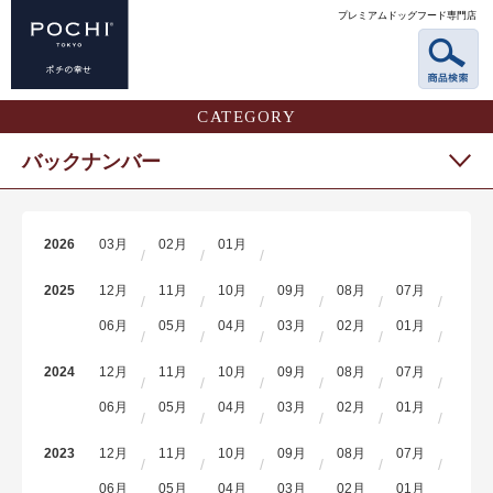
プレミアムドッグフード専門店
CATEGORY
バックナンバー
2026
03月
02月
01月
2025
12月
11月
10月
09月
08月
07月
06月
05月
04月
03月
02月
01月
2024
12月
11月
10月
09月
08月
07月
06月
05月
04月
03月
02月
01月
2023
12月
11月
10月
09月
08月
07月
06月
05月
04月
03月
02月
01月