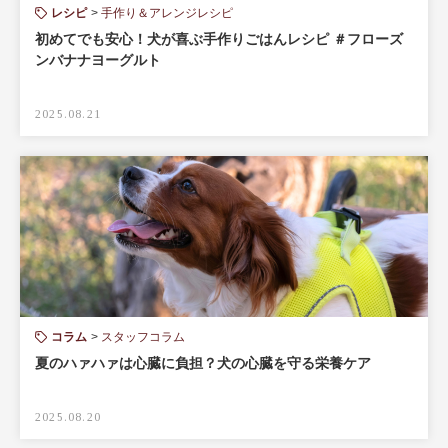
レシピ
手作り＆アレンジレシピ
初めてでも安心！犬が喜ぶ手作りごはんレシピ ＃フローズ
ンバナナヨーグルト
2025.08.21
コラム
スタッフコラム
夏のハァハァは心臓に負担？犬の心臓を守る栄養ケア
2025.08.20