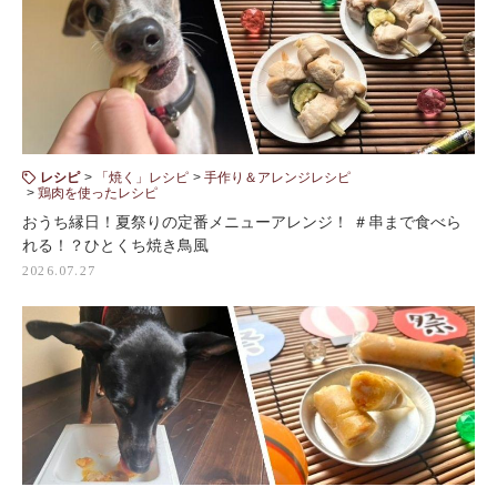
レシピ
「焼く」レシピ
手作り＆アレンジレシピ
鶏肉を使ったレシピ
おうち縁日！夏祭りの定番メニューアレンジ！ ＃串まで食べら
れる！？ひとくち焼き鳥風
2026.07.27