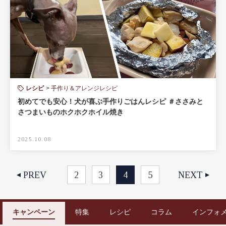
レシピ
手作り＆アレンジレシピ
初めてでも安心！犬が喜ぶ手作りごはんレシピ ＃ささみと
さつまいものホクホクホイル焼き
2025.10.08
PREV
2
3
4
5
NEXT
キャンペーン
特集
レシピ
コラム
インフォ